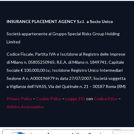
INSURANCE PLACEMENT AGENCY S.r.l.
a Socio Unico
Società appartenente al Gruppo Special Risks Group Holding
Limited
Codice Fiscale, Partita IVA e Iscrizione al Registro delle Imprese
di Milano n. 05805250965; R.E.A. di Milano n. 1849741; Capitale
Sociale € 100.000,00 i.v.; Iscrizione Registro Unico Intermediari
Sezione A n. A000196979 in data 27/07/2007; Società soggetta
a Vigilanza dell’IVASS, Via del Quirinale n. 21 – 00187 Roma (RM)
Privacy Policy
–
Cookie Policy
–
Legge 231
con
Codice Etico
–
Arbitro Assicurativo