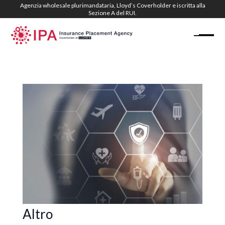
Agenzia wholesale plurimandataria, Lloyd’s Coverholder e iscritta alla
Sezione A del RUI.
Altro