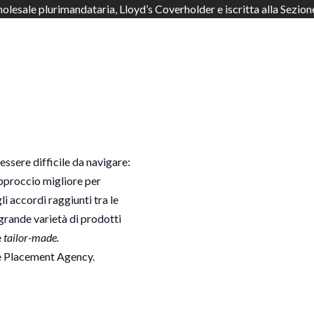
lesale plurimandataria, Lloyd’s Coverholder e iscritta alla Sezion
essere difficile da navigare:
pproccio migliore per
i accordi raggiunti tra le
grande varietà di prodotti
e
tailor-made.
ce Placement Agency.