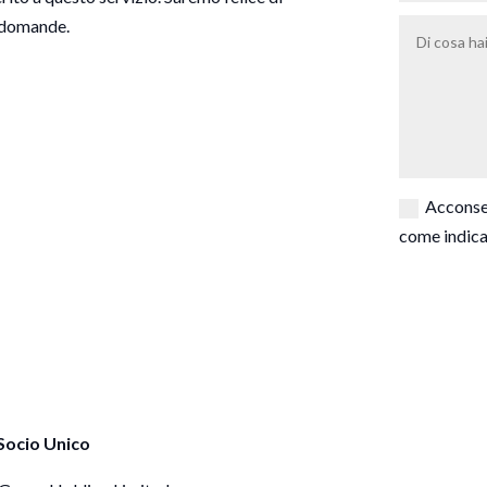
e domande.
Acconsen
come indica
Socio Unico