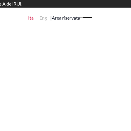
e A del RUI.
Ita
Eng
|
Area riservata